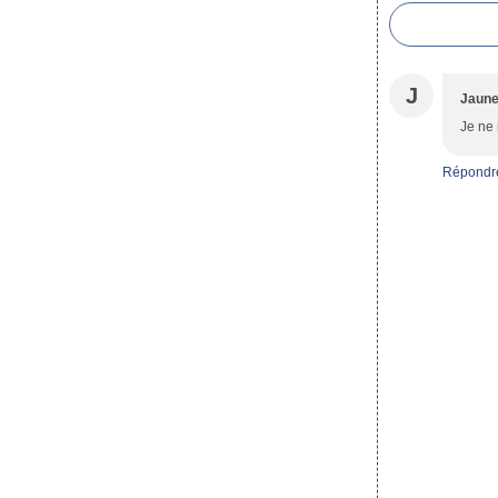
J
Jaune
Je ne 
Répondr