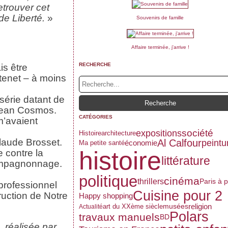
etrouver cet
e Liberté.
»
Souvenirs de famille
Affaire terminée, j'arrive !
RECHERCHE
is être
tenet – à moins
 série datant de
 Jean Cosmos.
CATÉGORIES
m’avaient
société
expositions
Histoire
architecture
Claude Brosset.
Al Calfour
peintu
économie
Ma petite santé
histoire
 contre la
littérature
 compagnonnage.
politique
cinéma
thrillers
Paris à 
professionnel
Cuisine pour 2
ruction de Notre
Happy shopping
musées
religion
art du XXème siècle
Actualité
Polars
travaux manuels
BD
, réalisée par