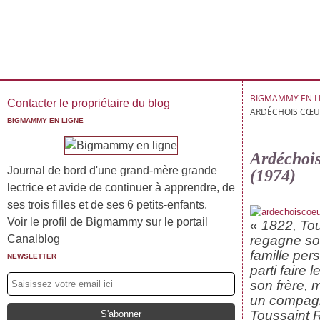
BIGMAMMY EN L
Contacter le propriétaire du blog
ARDÉCHOIS CŒUR 
BIGMAMMY EN LIGNE
Ardéchois 
Journal de bord d'une grand-mère grande
(1974)
lectrice et avide de continuer à apprendre, de
ses trois filles et de ses 6 petits-enfants.
Voir le profil de Bigmammy sur le portail
«
1822, Tou
Canalblog
regagne son
famille per
NEWSLETTER
parti fair
son frère,
un compagn
Toussaint R