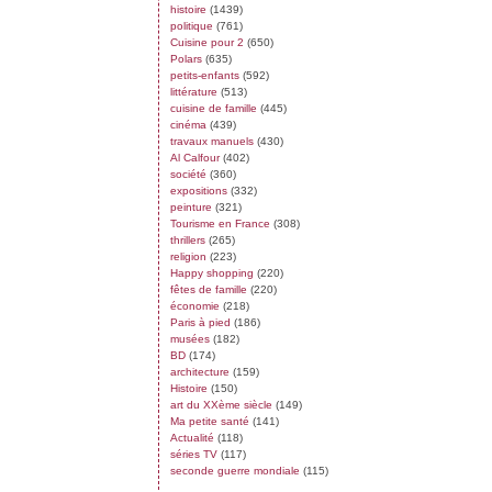
histoire
(1439)
politique
(761)
Cuisine pour 2
(650)
Polars
(635)
petits-enfants
(592)
littérature
(513)
cuisine de famille
(445)
cinéma
(439)
travaux manuels
(430)
Al Calfour
(402)
société
(360)
expositions
(332)
peinture
(321)
Tourisme en France
(308)
thrillers
(265)
religion
(223)
Happy shopping
(220)
fêtes de famille
(220)
économie
(218)
Paris à pied
(186)
musées
(182)
BD
(174)
architecture
(159)
Histoire
(150)
art du XXème siècle
(149)
Ma petite santé
(141)
Actualité
(118)
séries TV
(117)
seconde guerre mondiale
(115)