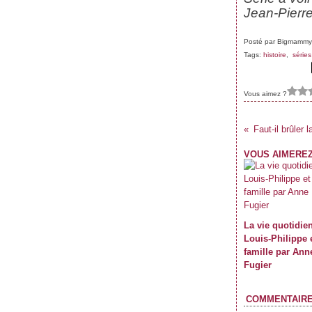
Janvier
Février
Mars
Avril
(59)
(62)
(62)
(69)
Jean-Pierre
Janvier
Février
Mars
(70)
(59)
(71)
Janvier
Février
(61)
(47)
Janvier
(39)
Posté par Bigmammy
Tags:
histoire
,
série
Vous aimez ?
Faut-il brûler
VOUS AIMEREZ
La vie quotidie
Louis-Philippe 
famille par Ann
Fugier
COMMENTAIR