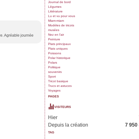
Journal de bord
Légumes
Littérature
Lu et vu pour vous
Miam-miam
Modèles de tricots
musées
Nez en l'air
vre. Agréable journée
Peinture
Plats principaux
Plats uniques
Poissons
Polar historique
Polars
Politique
souvenirs
Sport
Tricot basique
Trucs et astuces
Voyages
PAGES
VISITEURS
Hier
Depuis la création
7 950
TAG