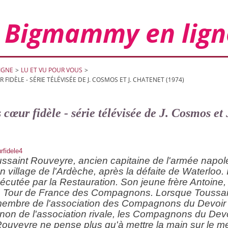
Bigmammy en lign
IGNE
>
LU ET VU POUR VOUS
>
FIDÈLE - SÉRIE TÉLÉVISÉE DE J. COSMOS ET J. CHATENET (1974)
cœur fidèle - série télévisée de J. Cosmos et
ssaint Rouveyre, ancien capitaine de l'armée napo
 village de l'Ardèche, après la défaite de Waterloo. I
sécutée par la Restauration. Son jeune frère Antoine,
e le Tour de France des Compagnons. Lorsque Toussa
 membre de l'association des Compagnons du Devoir 
on de l'association rivale, les Compagnons du Devoi
ouveyre ne pense plus qu'à mettre la main sur le meu