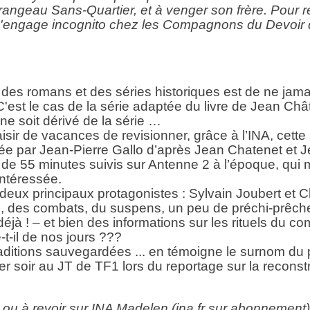
rangeau Sans-Quartier, et à venger son frère. Pour r
s'engage incognito chez les Compagnons du Devoir d
des romans et des séries historiques est de ne jama
est le cas de la série adaptée du livre de Jean Châ
 ne soit dérivé de la série …
aisir de vacances de revisionner, grâce à l’INA, cette
sée par Jean-Pierre Gallo d’après Jean Chatenet et
de 55 minutes suivis sur Antenne 2 à l’époque, qui 
ntéressée.
 deux principaux protagonistes : Sylvain Joubert et 
, des combats, du suspens, un peu de préchi-prêche
déjà ! – et bien des informations sur les rituels du
-t-il de nos jours ???
aditions sauvegardées ... en témoigne le surnom du 
ier soir au JT de TF1 lors du reportage sur la reconst
r ou à revoir sur INA Madelen (ina.fr sur abonnement)