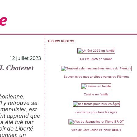
e
ALBUMS PHOTOS
12 juillet 2023
Un été 2025 en famille
 J. Chatenet
Souvenirs de mes ancêtres venus du Piémont
Cuisine en famille
léonienne,
l y retrouve sa
 menuisier, est
des tricots pour tous les âges
int apprend que
a été tué par
r de Liberté,
Vies de Jacqueline et Pierre BRIOT
rtrier, un