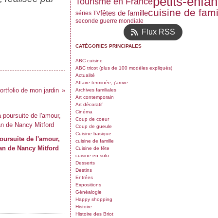
petits-enfan
Tourisme en France
cuisine de fami
fêtes de famille
séries TV
seconde guerre mondiale
Flux RSS
CATÉGORIES PRINCIPALES
ABC cuisine
ABC tricot (plus de 100 modèles expliqués)
Actualité
Affaire terminée, j'arrive
ortfolio de mon jardin
Archives familiales
Art contemporain
Art décoratif
Cinéma
Coup de coeur
Coup de gueule
Cuisine basique
oursuite de l'amour,
cuisine de famille
n de Nancy Mitford
Cuisine de fête
cuisine en solo
Desserts
Destins
Entrées
Expositions
Généalogie
Happy shopping
Histoire
Histoire des Briot