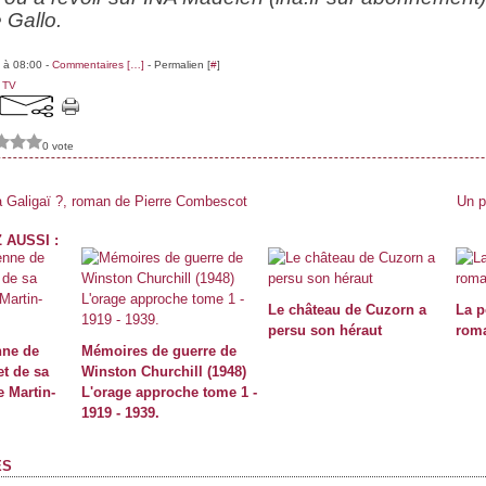
 Gallo.
 à 08:00 -
Commentaires [
…
]
- Permalien [
#
]
s TV
0 vote
 la Galigaï ?, roman de Pierre Combescot
Un p
 AUSSI :
Le château de Cuzorn a
La p
persu son héraut
roma
nne de
Mémoires de guerre de
et de sa
Winston Churchill (1948)
e Martin-
L'orage approche tome 1 -
1919 - 1939.
ES