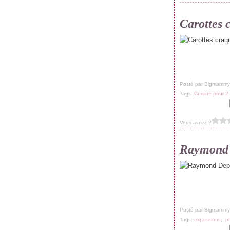
Carottes 
Posté par Bigmammy
Tags:
Cuisine pour 2
Vous aimez ?
Raymond 
Posté par Bigmammy
Tags:
expositions
,
p