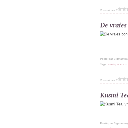
Vous aimez ?
De vraies
Posté par Bigmammy
Tags:
musique et con
Vous aimez ?
Kusmi Tea,
Posté par Bigmammy