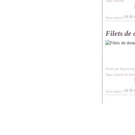
Tags:
délices
Vous aimez ?
Filets de 
Posté par Bigmammy
Tags:
cuisine de fami
Vous aimez ?