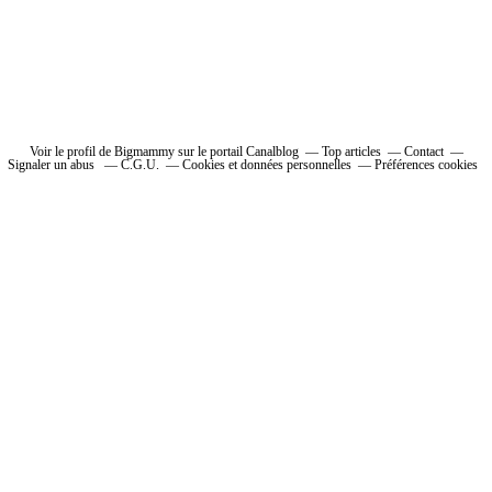
Voir le profil de Bigmammy sur le portail Canalblog
Top articles
Contact
Signaler un abus
C.G.U.
Cookies et données personnelles
Préférences cookies