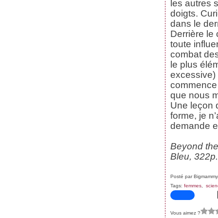
les autres 
Janvier
Février
Mars
Avril
(59)
(62)
(62)
(69)
Janvier
Février
Mars
(70)
(59)
(71)
doigts. Cur
Janvier
Février
(61)
(47)
dans le de
Janvier
(39)
Derrière le
toute influ
combat des
le plus élé
excessive) l
commence à
que nous m
Une leçon d
forme, je n’
demande en
Beyond the
Bleu, 322p.
Posté par Bigmammy
Tags:
femmes
,
scien
Vous aimez ?