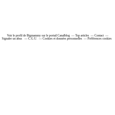
Voir le profil de Bigmammy sur le portail Canalblog
Top articles
Contact
Signaler un abus
C.G.U.
Cookies et données personnelles
Préférences cookies