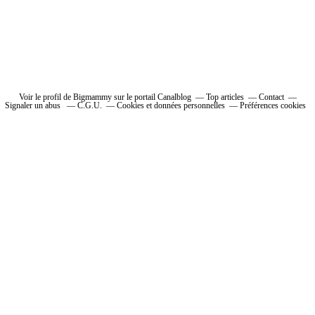
Voir le profil de Bigmammy sur le portail Canalblog
Top articles
Contact
Signaler un abus
C.G.U.
Cookies et données personnelles
Préférences cookies