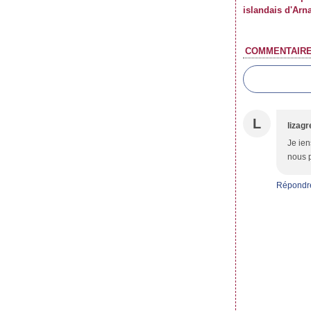
islandais d'Arn
COMMENTAIR
L
lizag
Je ien
nous p
Répondr