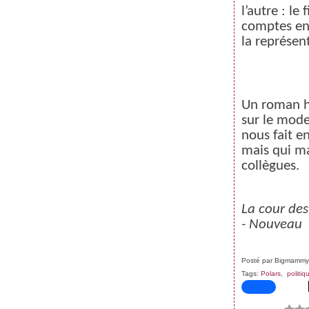
Janvier
Février
Mars
Avril
(59)
(62)
(62)
(69)
l’autre : l
Janvier
Février
Mars
(70)
(59)
(71)
comptes en 
Janvier
Février
(61)
(47)
Janvier
(39)
la représen
Un roman hy
sur le mode
nous fait e
mais qui ma
collègues.
La cour des
- Nouveau m
Posté par Bigmammy
Tags:
Polars
,
politiq