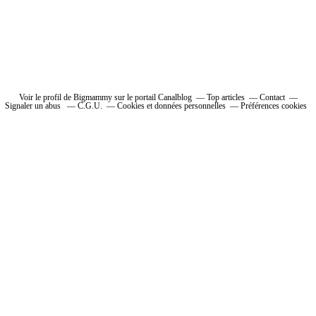
Voir le profil de Bigmammy sur le portail Canalblog
Top articles
Contact
Signaler un abus
C.G.U.
Cookies et données personnelles
Préférences cookies