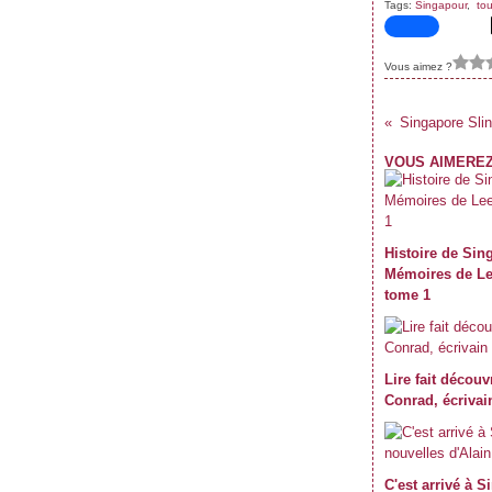
Tags:
Singapour
,
to
Janvier
Février
Mars
Avril
(59)
(62)
(62)
(69)
Janvier
Février
Mars
(70)
(59)
(71)
Janvier
Février
(61)
(47)
Janvier
(39)
Vous aimez ?
Singapore Slin
VOUS AIMEREZ
Histoire de Sin
Mémoires de L
tome 1
Lire fait découv
Conrad, écrivai
C'est arrivé à S