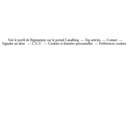
Voir le profil de Bigmammy sur le portail Canalblog
Top articles
Contact
Signaler un abus
C.G.U.
Cookies et données personnelles
Préférences cookies