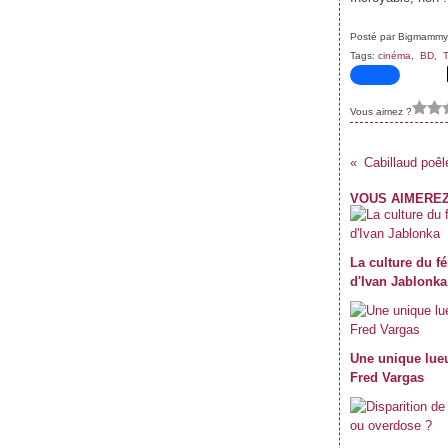
Posté par Bigmammy
Tags:
cinéma
,
BD
,
T
Vous aimez ?
Cabillaud poê
VOUS AIMEREZ
La culture du f
d'Ivan Jablonka
Une unique lueur
Fred Vargas