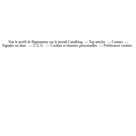
Voir le profil de Bigmammy sur le portail Canalblog
Top articles
Contact
Signaler un abus
C.G.U.
Cookies et données personnelles
Préférences cookies