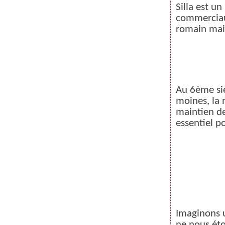
Janvier
Février
Mars
Avril
(59)
(62)
(62)
(69)
Silla est u
Janvier
Février
Mars
(70)
(59)
(71)
commerciaux
Janvier
Février
(61)
(47)
Janvier
(39)
romain mais
Au 6
ème
si
moines, la 
maintien de 
essentiel po
Imaginons u
ne nous éto