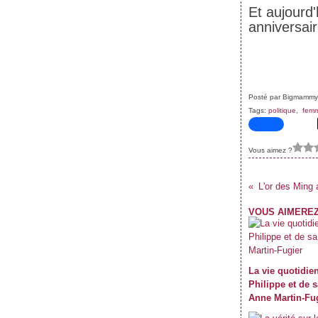
Janvier
Février
Mars
Avril
(59)
(62)
(62)
(69)
Et aujourd
Janvier
Février
Mars
(70)
(59)
(71)
anniversair
Janvier
Février
(61)
(47)
Janvier
(39)
Posté par Bigmammy
Tags:
politique
,
fem
Vous aimez ?
L'or des Ming
VOUS AIMEREZ
La vie quotidie
Philippe et de s
Anne Martin-Fu