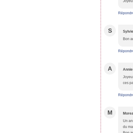
Joyeux
Répondr
S
Sylvi
Bon a
Répondr
A
Annie
Joyeux
ces pa
Répondr
M
Morea
Un ann
du mat
Bon an