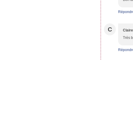
Répondr
C
Claire
Très b
Répondr