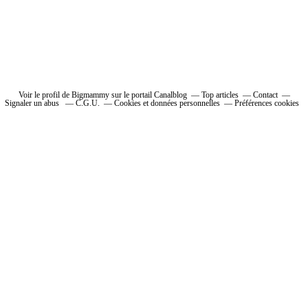
Voir le profil de Bigmammy sur le portail Canalblog
Top articles
Contact
Signaler un abus
C.G.U.
Cookies et données personnelles
Préférences cookies