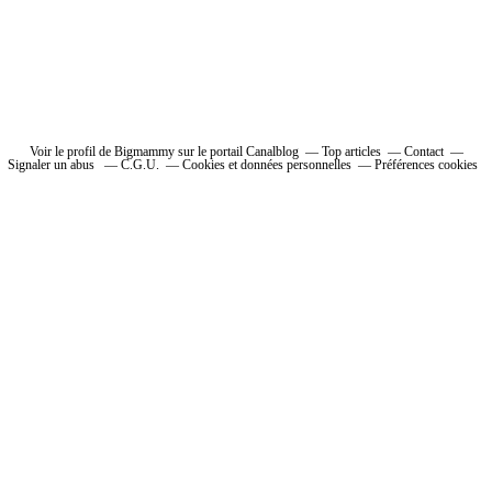
Voir le profil de Bigmammy sur le portail Canalblog
Top articles
Contact
Signaler un abus
C.G.U.
Cookies et données personnelles
Préférences cookies