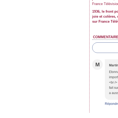
1936, le front p
joie et colères
sur France Télé
COMMENTAIR
M
Marti
Etonna
import
<br />
fait s
a auss
Répondr