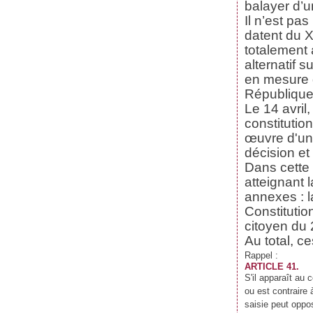
balayer d’
Janvier
Février
Mars
Avril
(59)
(62)
(62)
(69)
Janvier
Février
Mars
(70)
(59)
(71)
Il n’est pa
Janvier
Février
(61)
(47)
datent du X
Janvier
(39)
totalement
alternatif s
en mesure d
République 
Le 14 avril
constitution
œuvre d'un 
décision et
Dans cette 
atteignant 
annexes : l
Constitutio
citoyen du 
Au total, 
Rappel :
ARTICLE 41.
S'il apparaît au
ou est contraire
saisie peut oppose