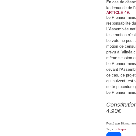
En cas de désacc
la demande de l'u
ARTICLE 49.
Le Premier minis
responsabilité d
L'Assemblée nati
telle motion n'e
Le vote ne peut 
motion de censur
prévu à l'alinéa 
même session ord
Le Premier minis
devant l'Assemblé
ce cas, ce proje
qui suivent, est 
cette procédure p
Le Premier minist
Constitutio
4,90€
Posté par Bigmammy
Tags:
politique