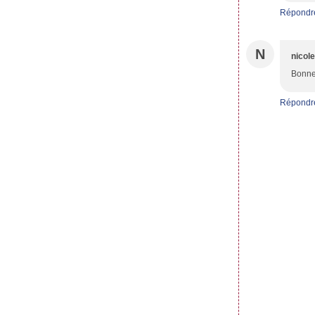
Répondr
N
nicol
Bonne 
Répondr