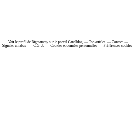
Voir le profil de Bigmammy sur le portail Canalblog
Top articles
Contact
Signaler un abus
C.G.U.
Cookies et données personnelles
Préférences cookies