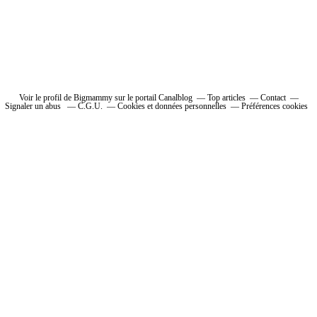
Voir le profil de Bigmammy sur le portail Canalblog
Top articles
Contact
Signaler un abus
C.G.U.
Cookies et données personnelles
Préférences cookies