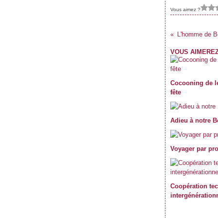
Janvier
Février
Mars
Avril
(59)
(62)
(62)
(69)
Vous aimez ?
Janvier
Février
Mars
(70)
(59)
(71)
Janvier
Février
(61)
(47)
Janvier
(39)
L'homme de Ber
VOUS AIMEREZ
Cocooning de l
fête
Adieu à notre 
Voyager par pro
Coopération te
intergénération