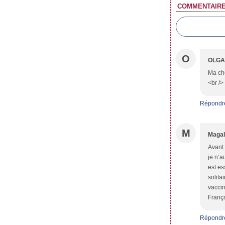
COMMENTAIR
O
OLGA
Ma chè
<br />
Répondr
M
Magal
Avant 
je n’a
est es
solita
vaccin
França
Répondr