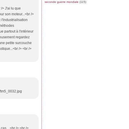
seconde guerre mondiale
(115)
/> J'ai lu que
r son moteur...<br />
l'industrialisation
s méthodes
e partout à l'intérieur
érieusement regardez
une petite surcouche
tique...<br /> <br />
e/tm5_0032.jpg
as... <br /> <br />