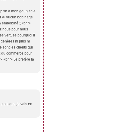
op fin à mon gout) et le
<br /> Aucun bobinage
a embobiné ;)<br />
hez nous pour nous
ces vertues pourquoi il
génères ni plus ni
 sont les clients qui
st du commerce pour
> <br /> Je préfère la
 crois que je vais en