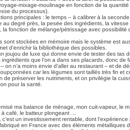
royage-mixage-moulinage en fonction de la quantité
esse du processus).
tions principales : le temps – à calibrer à la seconde
 au degré près, la pesée des ingrédients, la vitess
 la fonction de mélange/pétrissage avec possibilité d
es sont stockées en mémoire mais le système est au
met d’enrichir la bibliothèque des possibles.
 un joujou de luxe qui donne envie de tester des tas d
les ingrédients que l’on a dans ses placards, donc de f
 on n’a moins envie d’aller au restaurant – et de dé
oupçonnées car les légumes sont taillés très fin et cu
fin de préserver les nutriments, et on privilégie la cui
bon pour la santé.
 remisé ma balance de ménage, mon cuit-vapeur, le
n à café, le batteur plongeant …
 c’est un investissement rentable, dont l’expérience
fabriqué en France avec des éléments métalliques d