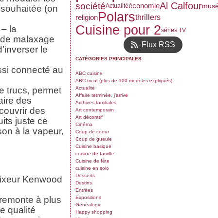
Al Calfour
société
économie
mus
Actualité
 souhaitée (on
Polars
thrillers
religion
Cuisine pour 2
 – la
séries TV
e de malaxage
Flux RSS
’inverser le
CATÉGORIES PRINCIPALES
ssi connecté au
ABC cuisine
ABC tricot (plus de 100 modèles expliqués)
e trucs, permet
Actualité
Affaire terminée, j'arrive
aire des
Archives familiales
couvrir des
Art contemporain
Art décoratif
its juste ce
Cinéma
sson à la vapeur,
Coup de coeur
Coup de gueule
Cuisine basique
cuisine de famille
Cuisine de fête
cuisine en solo
Desserts
 mixeur Kenwood
Destins
Entrées
 remonte à plus
Expositions
Généalogie
e qualité
Happy shopping