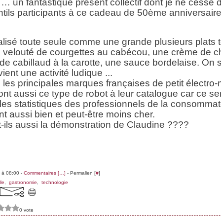
 un fantastique présent collectif dont je ne cesse 
ntils participants à ce cadeau de 50
ème
anniversaire
éalisé toute seule comme une grande plusieurs plats to
un velouté de courgettes au cabécou, une crème de 
de cabillaud à la carotte, une sauce bordelaise. On s'y
ient une activité ludique ...
 les principales marques françaises de petit électro
ont aussi ce type de robot à leur catalogue car ce se
les statistiques des professionnels de la consommato
t aussi bien et peut-être moins cher.
t-ils aussi la démonstration de Claudine ????
 à 08:00 -
Commentaires [
…
]
- Permalien [
#
]
lle
,
gastronomie
,
technologie
0 vote