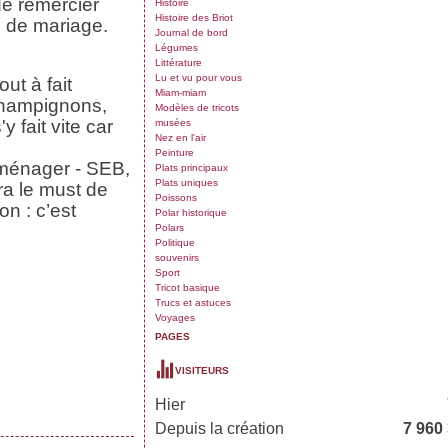
de remercier
Histoire
Histoire des Briot
 de mariage.
Journal de bord
Légumes
Littérature
Lu et vu pour vous
ut à fait
Miam-miam
champignons,
Modèles de tricots
 fait vite car
musées
Nez en l'air
Peinture
-ménager - SEB,
Plats principaux
Plats uniques
ra le must de
Poissons
n : c’est
Polar historique
Polars
Politique
souvenirs
Sport
Tricot basique
Trucs et astuces
Voyages
PAGES
VISITEURS
Hier
Depuis la création
7 960