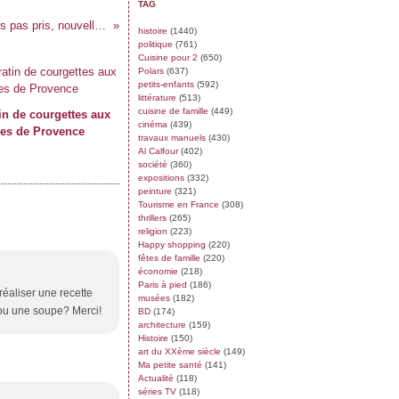
TAG
Tous ces chemins que nous n'avons pas pris, nouvelles de William Boyd
histoire
(1440)
politique
(761)
Cuisine pour 2
(650)
Polars
(637)
petits-enfants
(592)
littérature
(513)
cuisine de famille
(449)
in de courgettes aux
cinéma
(439)
es de Provence
travaux manuels
(430)
Al Calfour
(402)
société
(360)
expositions
(332)
peinture
(321)
Tourisme en France
(308)
thrillers
(265)
religion
(223)
Happy shopping
(220)
fêtes de famille
(220)
économie
(218)
Paris à pied
(186)
éaliser une recette
musées
(182)
 ou une soupe? Merci!
BD
(174)
architecture
(159)
Histoire
(150)
art du XXème siècle
(149)
Ma petite santé
(141)
Actualité
(118)
séries TV
(118)