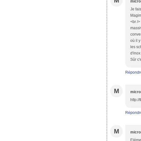
M
micro
Je fai
Magimi
<br />
massiv
conven
où il 
les sc
d'inox
Sûr c'
Répondr
M
micro
http:/
Répondr
M
micro
Elémen