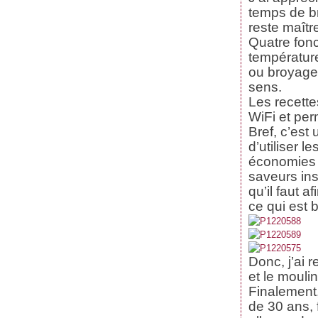
Janvier
Février
Mars
Avril
(59)
(62)
(62)
(69)
temps de b
Janvier
Février
Mars
(70)
(59)
(71)
reste maîtr
Janvier
Février
(61)
(47)
Janvier
(39)
Quatre fonc
température
ou broyage,
sens.
Les recett
WiFi et per
Bref, c’est
d’utiliser 
économies –
saveurs ins
qu’il faut a
ce qui est 
Donc, j’ai
et le mouli
Finalement,
de 30 ans, 