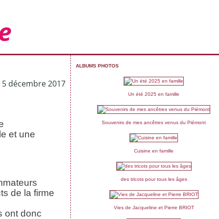
e
ALBUMS PHOTOS
5 décembre 2017
Un été 2025 en famille
e
Souvenirs de mes ancêtres venus du Piémont
le et une
Cuisine en famille
des tricots pour tous les âges
ommateurs
ts de la firme
Vies de Jacqueline et Pierre BRIOT
us ont donc