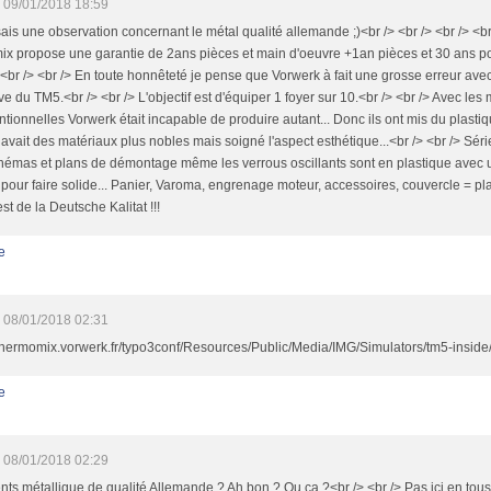
09/01/2018 18:59
sais une observation concernant le métal qualité allemande ;)<br /> <br /> <br /> <br 
x propose une garantie de 2ans pièces et main d'oeuvre +1an pièces et 30 ans pou
 <br /> <br /> En toute honnêteté je pense que Vorwerk à fait une grosse erreur avec 
e du TM5.<br /> <br /> L'objectif est d'équiper 1 foyer sur 10.<br /> <br /> Avec le
tionnelles Vorwerk était incapable de produire autant... Donc ils ont mis du plastiqu
y avait des matériaux plus nobles mais soigné l'aspect esthétique...<br /> <br /> S
hémas et plans de démontage même les verrous oscillants sont en plastique avec 
 pour faire solide... Panier, Varoma, engrenage moteur, accessoires, couvercle = plas
est de la Deutsche Kalitat !!!
e
08/01/2018 02:31
/thermomix.vorwerk.fr/typo3conf/Resources/Public/Media/IMG/Simulators/tm5-insid
e
08/01/2018 02:29
ts métallique de qualité Allemande ? Ah bon ? Ou ça ?<br /> <br /> Pas ici en tous c