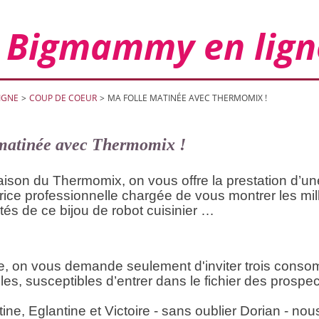
Bigmammy en lign
IGNE
>
COUP DE COEUR
>
MA FOLLE MATINÉE AVEC THERMOMIX !
matinée avec Thermomix !
raison du Thermomix, on vous offre la prestation d’un
ice professionnelle chargée de vous montrer les mil
ités de ce bijou de robot cuisinier …
, on vous demande seulement d'inviter trois cons
ibles, susceptibles d’entrer dans le fichier des prospec
ine, Eglantine et Victoire - sans oublier Dorian - no