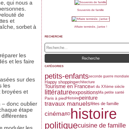
ne, qui nous a
 personnes.
Souvenirs de famille
 velouté de
ttes et
aîche, sorbet à
Affaire terminée, j'arrive !
RECHERCHE
préparer les
és et les faire
CATÉGORIES
petits-enfants
seconde guerre mondiale
 basées sur des
Happy shopping
architecture
s les
Tourisme en France
art du XXème siècle
littérature
t broyées et
expositions
Ma petite santé
peinture
Paris à pied
Histoire
travaux manuels
an – donc oublier
fêtes de famille
histoire
e chaque étape
cinéma
BD
 différentes
politique
cuisine de famille
de moduler les