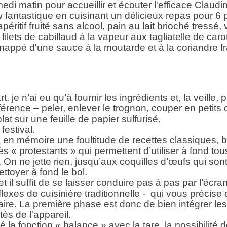
medi matin pour accueillir et écouter l'efficace Claudi
w fantastique en cuisinant un délicieux repas pour 6
a
péritif fruité sans alcool, pain au lait brioché tressé,
filets de cabillaud à la vapeur aux tagliatelle de caro
nappé d'une sauce à la moutarde et à la coriandre fr
, je n’ai eu qu’à fournir les ingrédients et, la veille, 
érence – peler, enlever le trognon, couper en petits d
lat sur une feuille de papier sulfurisé.
 festival.
a en mémoire une foultitude de recettes classiques,
ès « protestants » qui permettent d’utiliser à fond tou
. On ne jette rien, jusqu’aux coquilles d’œufs qui son
ettoyer à fond le bol.
t et il suffit de se laisser conduire pas à pas par l’écr
flexes de cuisinière traditionnelle - qui vous précis
aire. La première phase est donc de bien intégrer les
tés de l'appareil.
é la fonction « balance » avec la tare, la possibilité 