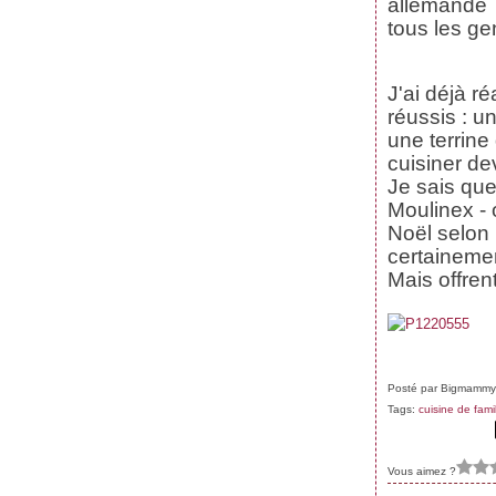
allemande …
tous les ge
J'ai déjà r
réussis : 
une terrine 
cuisiner dev
Je sais que
Moulinex - 
Noël selon 
certainemen
Mais offren
Posté par Bigmammy
Tags:
cuisine de fami
Vous aimez ?