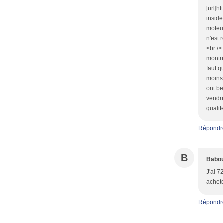
[url]h
inside
moteur
n'est 
<br />
montre
faut q
moins.
ont be
vendre
quali
Répondr
B
Babo
J'ai 7
achete
Répondr