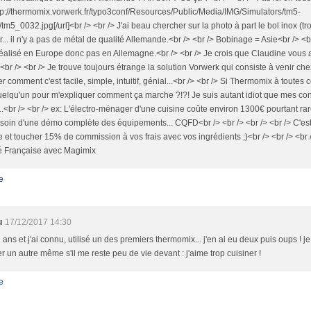
ttp://thermomix.vorwerk.fr/typo3conf/Resources/Public/Media/IMG/Simulators/tm5-
/tm5_0032.jpg[/url]<br /> <br /> J'ai beau chercher sur la photo à part le bol inox (tr
... il n'y a pas de métal de qualité Allemande.<br /> <br /> Bobinage = Asie<br /> 
réalisé en Europe donc pas en Allemagne.<br /> <br /> Je crois que Claudine vous 
 <br /> <br /> Je trouve toujours étrange la solution Vorwerk qui consiste à venir c
r comment c'est facile, simple, intuitif, génial...<br /> <br /> Si Thermomix à toutes 
uelqu'un pour m'expliquer comment ça marche ?!?! Je suis autant idiot que mes con
.<br /> <br /> ex: L'électro-ménager d'une cuisine coûte environ 1300€ pourtant rare
soin d'une démo complète des équipements... CQFD<br /> <br /> <br /> <br /> C'e
 et toucher 15% de commission à vos frais avec vos ingrédients ;)<br /> <br /> <br /
té Française avec Magimix
e
u
17/12/2017 14:30
2 ans et j'ai connu, utilisé un des premiers thermomix... j'en ai eu deux puis oups ! je
r un autre même s'il me reste peu de vie devant : j'aime trop cuisiner !
e