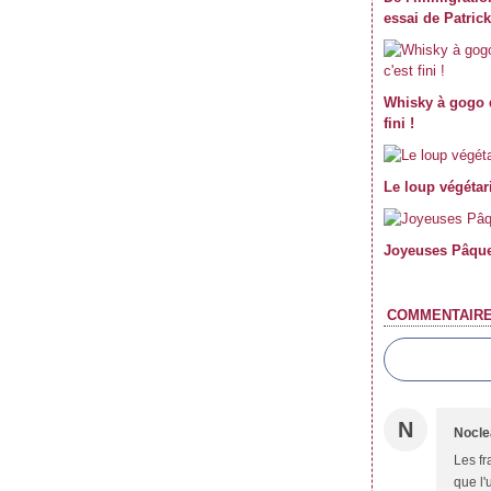
Janvier
Février
Mars
Avril
(59)
(62)
(62)
(69)
essai de Patric
Janvier
Février
Mars
(70)
(59)
(71)
Janvier
Février
(61)
(47)
Janvier
(39)
Whisky à gogo 
fini !
Le loup végétari
Joyeuses Pâque
COMMENTAIR
N
Nocle
Les fr
que l'