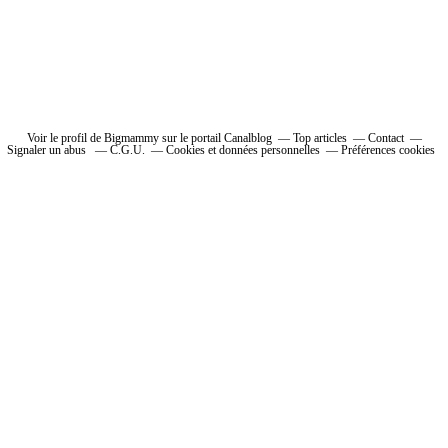
Voir le profil de Bigmammy sur le portail Canalblog
Top articles
Contact
Signaler un abus
C.G.U.
Cookies et données personnelles
Préférences cookies