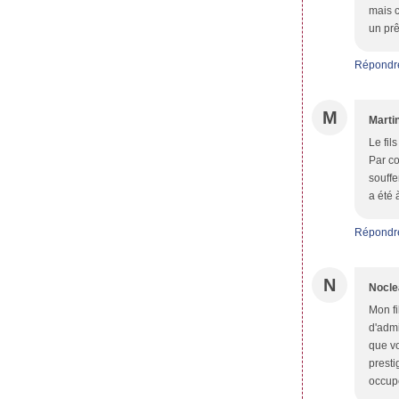
mais c
un prê
Répondr
M
Marti
Le fil
Par co
souffe
a été à
Répondr
N
Nocle
Mon fi
d'admi
que vo
presti
occup