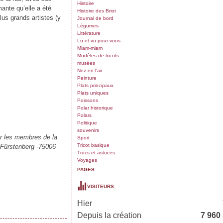
Histoire
mante qu’elle a été
Histoire des Briot
lus grands artistes (y
Journal de bord
Légumes
Littérature
Lu et vu pour vous
Miam-miam
Modèles de tricots
musées
Nez en l'air
Peinture
Plats principaux
Plats uniques
Poissons
Polar historique
Polars
Politique
souvenirs
ur les membres de la
Sport
Tricot basique
 Fürstenberg -75006
Trucs et astuces
Voyages
PAGES
VISITEURS
Hier
Depuis la création
7 960