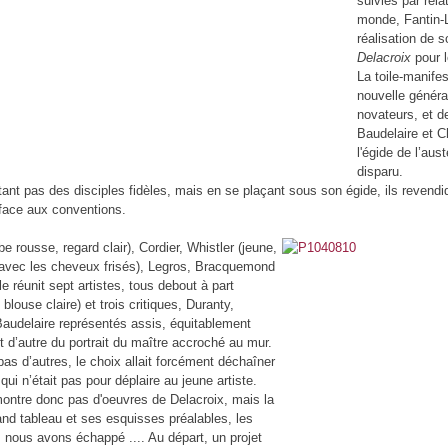
suivies par rel
monde, Fantin-L
réalisation de
Delacroix
pour 
La toile-manife
nouvelle générat
novateurs, et d
Baudelaire et C
l'égide de l’aus
disparu.
urtant pas des disciples fidèles, mais en se plaçant sous son égide, ils reven
e face aux conventions.
 rousse, regard clair), Cordier, Whistler (jeune,
 avec les cheveux frisés), Legros, Bracquemond
ile réunit sept artistes, tous debout à part
blouse claire) et trois critiques, Duranty,
audelaire représentés assis, équitablement
et d’autre du portrait du maître accroché au mur.
as d’autres, le choix allait forcément déchaîner
qui n’était pas pour déplaire au jeune artiste.
montre donc pas d'oeuvres de Delacroix, mais la
nd tableau et ses esquisses préalables, les
nous avons échappé .... Au départ, un projet