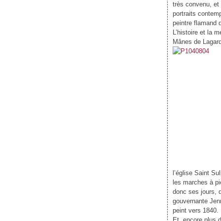
Janvier
Février
Mars
Avril
(59)
(62)
(62)
(69)
très convenu, et 
Janvier
Février
Mars
(70)
(59)
(71)
portraits contem
Janvier
Février
(61)
(47)
peintre flamand 
Janvier
(39)
L’histoire et la 
Mânes de Lagarde 
l’église Saint Su
les marches à pi
donc ses jours, 
gouvernante Jenny
peint vers 1840.
Et, encore plus d