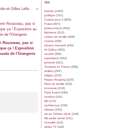
TAG
Les Infidèles, film à sketches sur une idée de Jean Dujardin et Gilles Lellouche
histoire
(1440)
politique
(761)
Cuisine pour 2
(650)
Polars
(637)
petits-enfants
(592)
littérature
(513)
cuisine de famille
(449)
cinéma
(439)
i Rousseau, pas si
travaux manuels
(430)
 que ça ! Exposition
Al Calfour
(402)
usée de l'Orangerie
société
(360)
expositions
(332)
peinture
(321)
Tourisme en France
(308)
thrillers
(265)
religion
(223)
Happy shopping
(220)
fêtes de famille
(220)
économie
(218)
Paris à pied
(186)
musées
(182)
BD
(174)
architecture
(159)
Histoire
(150)
art du XXème siècle
(149)
Ma petite santé
(141)
Actualité
(118)
séries TV
(118)