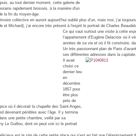
puis, au tout dernier moment, cette galerie de
porains rapidement brossés, à la manière d'un
de la fin du moyen-âge.
mémoire collective en auront aujourd’hui oublié plus d’un, mais moi, j’ai toujou
et Michard), j’ai encore très présent à l'esprit le portrait de Charles Beaudel
Ce qui vaut surtout une visite à cette expo
l’appartement d’Eugène Delacroix où il vé
années de sa vie et où il fit construire, dan
Un très passionnant plan de Paris d’ava
ses différentes adresses dans la capitale
Il avait
choisi ce
dernier lieu
en
décembre
1857 pour
être plus
près de
lpice où il décorait la chapelle des Saint Anges,
ed devenant pénibles avec l’âge. Il y termina
dans une petite chambre, veillé par sa
 Le Guillou, dont on peut voir ici le portrait
élicieux est le site de cette petite place qui n’est en fait que l’élargissement 