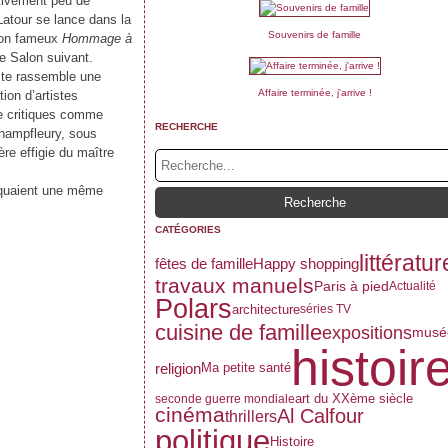
ativement peu de
atour se lance dans la
Souvenirs de famille
 son fameux
Hommage à
le Salon suivant.
ste rassemble une
Affaire terminée, j'arrive !
ion d’artistes
e critiques comme
RECHERCHE
hampfleury, sous
tère effigie du maître
diquaient une même
CATÉGORIES
littératur
fêtes de famille
Happy shopping
travaux manuels
Paris à pied
Actualité
Polars
architecture
séries TV
cuisine de famille
expositions
musé
histoir
religion
Ma petite santé
art du XXème siècle
seconde guerre mondiale
cinéma
Al Calfour
thrillers
politique
Histoire