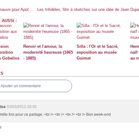
une Verveine mauve pour Apolline
 AUSSI :
ssion
Renoir et l'amour, la
Silla : l'Or et le Sacré,
Henr
osition
modernité heureuse (1865
exposition au musée
naïf
s Gobelins
- 1885)
Guimet
au m
ES
Ajouter un commentaire
lisa
03/03/2012 10:30
mille fois pour ce partage..<br /> <br /> <br /> <br /> Bon week-end
e