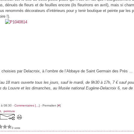
, dénués de fleurs et de feuilles encore (ils fleurirons en avril), mais si char
lus renommés décorateurs d’intérieurs pour y tenir boutique et peinte par les p
ire !).
choisies par Delacroix, à l’ombre de l’Abbaye de Saint Germain des Près …
’au 18 mars ouverte tous les jours, sauf le mardi, de 9h30 à 17h, 7 € sauf po
 du Louvre et les dimanches, au Musée national Eugène-Delacroix 6, rue de
 à 08:30 -
Commentaires [
…
]
- Permalien [
#
]
t
,
peinture
0 vote