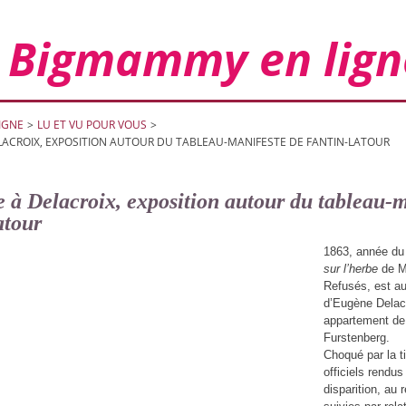
Bigmammy en lign
IGNE
>
LU ET VU POUR VOUS
>
CROIX, EXPOSITION AUTOUR DU TABLEAU-MANIFESTE DE FANTIN-LATOUR
 Delacroix, exposition autour du tableau-m
atour
1863, année du
sur l’herbe
de M
Refusés, est au
d’Eugène Delac
appartement de 
Furstenberg.
Choqué par la 
officiels rendus 
disparition, au