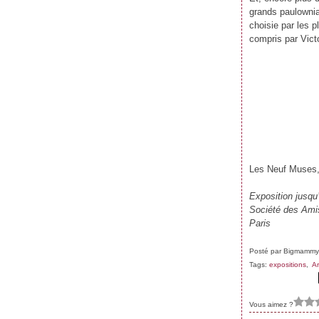
grands paulownias
choisie par les p
compris par Victo
Les Neuf Muses, 
Exposition jusqu
Société des Amis
Paris
Posté par Bigmammy
Tags:
expositions
,
Ar
Vous aimez ?