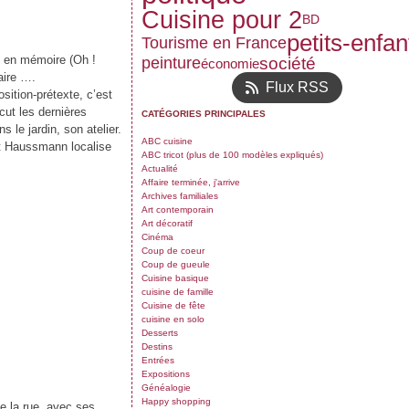
Cuisine pour 2
BD
petits-enfan
Tourisme en France
rs en mémoire (Oh !
peinture
société
économie
aire ….
Flux RSS
sition-prétexte, c’est
cut les dernières
CATÉGORIES PRINCIPALES
s le jardin, son atelier.
ABC cuisine
nt Haussmann localise
ABC tricot (plus de 100 modèles expliqués)
.
Actualité
Affaire terminée, j'arrive
Archives familiales
Art contemporain
Art décoratif
Cinéma
Coup de coeur
Coup de gueule
Cuisine basique
cuisine de famille
Cuisine de fête
cuisine en solo
Desserts
Destins
Entrées
Expositions
Généalogie
Happy shopping
de la rue, avec ses