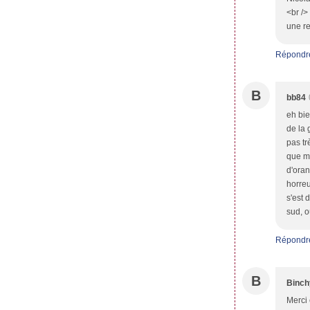
<br />
une re
Répondr
B
bb84
eh bie
de la 
pas tr
que me
d'oran
horreu
s'est 
sud, o
Répondr
B
Binch
Merci 