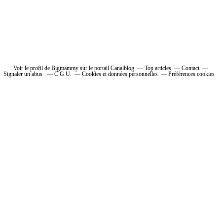
Voir le profil de Bigmammy sur le portail Canalblog
Top articles
Contact
Signaler un abus
C.G.U.
Cookies et données personnelles
Préférences cookies