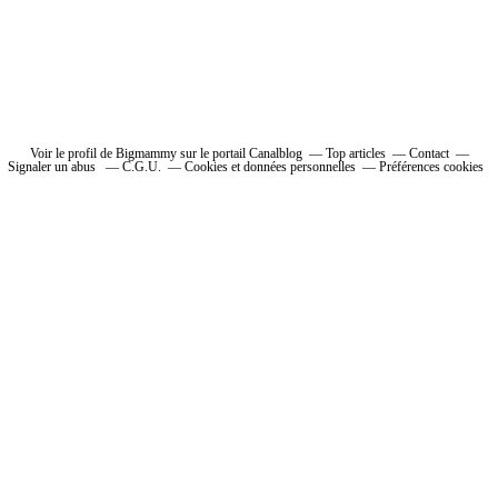
Voir le profil de Bigmammy sur le portail Canalblog
Top articles
Contact
Signaler un abus
C.G.U.
Cookies et données personnelles
Préférences cookies