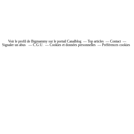
Voir le profil de Bigmammy sur le portail Canalblog
Top articles
Contact
Signaler un abus
C.G.U.
Cookies et données personnelles
Préférences cookies