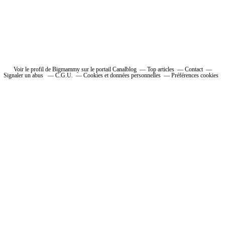
Voir le profil de Bigmammy sur le portail Canalblog
Top articles
Contact
Signaler un abus
C.G.U.
Cookies et données personnelles
Préférences cookies