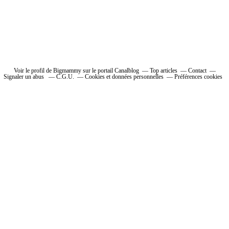
Voir le profil de Bigmammy sur le portail Canalblog
Top articles
Contact
Signaler un abus
C.G.U.
Cookies et données personnelles
Préférences cookies