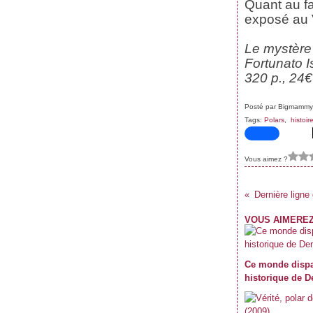
Quant au fa
Janvier
Février
Mars
Avril
(59)
(62)
(62)
(69)
Janvier
Février
Mars
(70)
(59)
(71)
exposé au 
Janvier
Février
(61)
(47)
Janvier
(39)
Le mystère 
Fortunato 
320 p., 24€
Posté par Bigmammy
Tags:
Polars
,
histoir
Vous aimez ?
Dernière ligne 
VOUS AIMEREZ
Ce monde dispa
historique de 