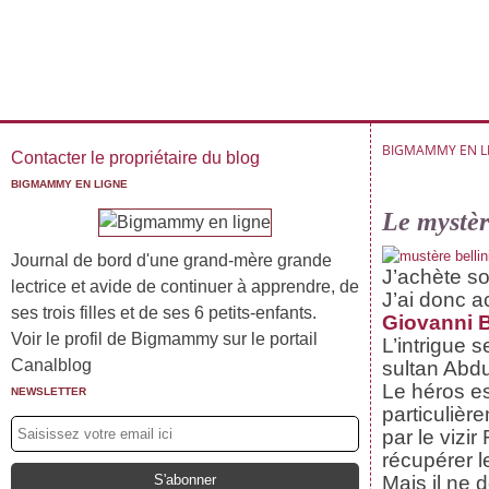
BIGMAMMY EN L
Contacter le propriétaire du blog
BIGMAMMY EN LIGNE
Le mystèr
Journal de bord d'une grand-mère grande
J’achète so
lectrice et avide de continuer à apprendre, de
J’ai donc a
ses trois filles et de ses 6 petits-enfants.
Giovanni B
Voir le profil de Bigmammy sur le portail
L’intrigue 
Canalblog
sultan Abd
Le héros es
NEWSLETTER
particulièr
par le vizi
récupérer l
Mais il ne 