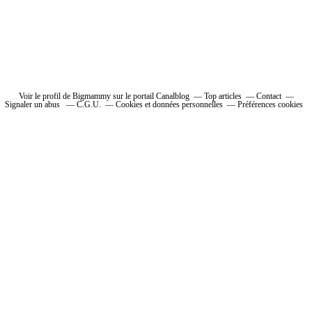
Voir le profil de Bigmammy sur le portail Canalblog
Top articles
Contact
Signaler un abus
C.G.U.
Cookies et données personnelles
Préférences cookies